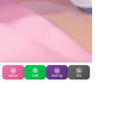
📅
💬
✉️
📞
จองนัด
LINE
2nd Op
โทร