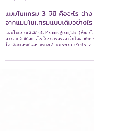
รศ.พญ.เยาวนุช คงด่าน
แมมโมแกรม 3 มิติ คืออะไร ต่าง
จากแมมโมแกรมแบบเดิมอย่างไร
แมมโมแกรม 3 มิติ (3D Mammogram/DBT) คืออะไร
ต่างจาก 2 มิติอย่างไร ใครควรตรวจ เจ็บไหม อธิบาย
โดยศัลยแพทย์เฉพาะทางเต้านม รพ.นมะรักษ์ ราคา
เริ่มต้น 5,800 บาท