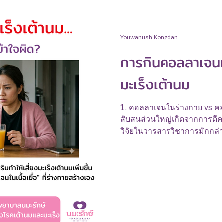
Youwanush Kongdan
การกินคอลลาเจนแ
มะเร็งเต้านม
1. คอลลาเจนในร่างกาย vs 
สับสนส่วนใหญ่เกิดจากการตี
วิจัยในวารสารวิชาการมักกล่า
(ECM) หรือโครงข่ายเนื้อเยื่อ
หากมีสะสมในเต้านมมากเกินไป
(Stiffness) ซึ่งเป็นสภาวะที่เ
Collagen Type III: ในบางงานว
(Restrictive) เซลล์มะเร็งได้
ไปในกระเพาะอาหาร จะถูกย่อยเ
หลั