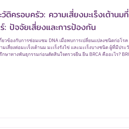
ัติครอบครัว: ความเสี่ยงมะเร็งเต้านมท
์: ปัจจัยเสี่ยงและการป้องกัน
กี่ยวข้องกับการซ่อมแซม DNA เมื่อพบการเปลี่ยนแปลงชนิดก่อโรค (
มเสี่ยงต่อมะเร็งเต้านม มะเร็งรังไข่ และมะเร็งบางชนิด ผู้ที่มีประวั
รึกษาทางพันธุกรรมก่อนตัดสินใจตรวจยีน ยีน BRCA คืออะไร? BRC
 และมีบทบาทในการควบคุมการเจริญเติบโตของเซลล์ หากยีนมีก