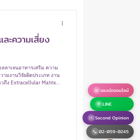
ละความเสี่ยง
คอลลาเจนอาหารเสริม ความ
ความงานวิจัยผิดประเภท งาน
วถึง Extracellular Matrix
รอบเซลล์: Collagen Type I:
📅
จองนัดออนไลน์
จะทำให้เนื้อเยื่อแน่น
💬
LINE
อื้อต่อการเติบโตของเซลล์มะเร็ง
ิจัยพบว่าอาจช่วยยับยั้ง
✉️
Second Opinion
 ข้อเท็จจริง: การกินคอลลาเจนลง
ป็นกรดอะมิโน ซึ่ง "ยังไม่มี
📞
02-059-0245