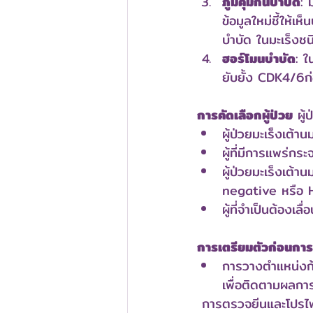
ภูมิคุ้มกันบำบัด
: 
ข้อมูลใหม่ชี้ให้เ
บำบัด ในมะเร็งช
ฮอร์โมนบำบัด
: ใ
ยับยั้ง CDK4/6ก่
การคัดเลือกผู้ป่วย
 ผู
ผู้ป่วยมะเร็งเต้
ผู้ที่มีการแพร่กร
ผู้ป่วยมะเร็งเต้า
negative หรือ 
ผู้ที่จำเป็นต้องเลื
การเตรียมตัวก่อนการ
การวางตำแหน่งก้
เพื่อติดตามผลกา
 การตรวจยีนและโปรไฟ