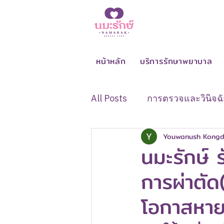
หน้าหลัก
บริการรักษาพยาบาล
All Posts
การตรวจและวินิจฉั
Youwanush Kong
อาการและสัญญาณผิดปกติขอ
นมะรักษ์ 
การผ่าตั
การดูแลระหว่างและหลังรักษ
โอกาสหา