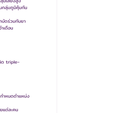
่มเสี่ยงสูง 
ลุ่มภูมิคุ้มกัน
ำบัดร่วมกับยา
จำเดือน
นิด triple-
r กำหนดตำแหน่ง 
วยแต่ละคน