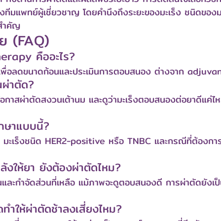
ทีมแพทย์ผู้เชี่ยวชาญ โดยคำนึงถึงระยะของมะเร็ง ชนิดของ
นสำคัญ
อย (FAQ)
erapy คืออะไร?
ดเพื่อลดขนาดก้อนและประเมินการตอบสนอง ต่างจาก adjuvant 
นผ่าตัด?
มโอกาสผ่าตัดสงวนเต้านม และดูว่ามะเร็งตอบสนองต่อยาดีแค่ไหน
กษาแบบนี้?
่ มะเร็งชนิด HER2-positive หรือ TNBC และกรณีที่ต้องกา
ลังให้ยา ยังต้องผ่าตัดไหม?
ยันและกำจัดส่วนที่เหลือ แม้ภาพจะดูตอบสนองดี การผ่าตัดยัง
ดทำให้ผ่าตัดช้าลงเสี่ยงไหม?