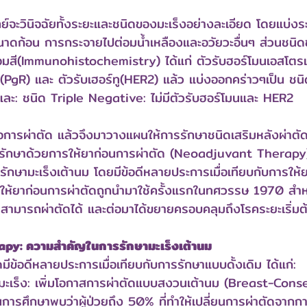
ย์จะวินิจฉัยทั้งระยะและชนิดของมะเร็งอย่างละเอียด โดยแบ่งร
ขนาดก้อน การกระจายไปต่อมน้ำเหลืองและอวัยวะอื่นๆ ส่วนชนิด
มสี(Immunohistochemistry) ได้แก่ ตัวรับฮอร์โมนเอสโตรเ
PgR) และ ตัวรับเฮอร์ทู(HER2) แล้ว แบ่งออกคร่าวๆเป็น ชนิด
 และ: ชนิด Triple Negative: ไม่มีตัวรับฮอร์โมนและ HER2
อการผ่าตัด แล้วจึงมาวางแผนให้การรักษาชนิดเสริมหลังผ่าต
รรักษาด้วยการให้ยาก่อนการผ่าตัด (Neoadjuvant Therapy)
ักษามะเร็งเต้านม โดยมีข้อดีหลายประการเมื่อเทียบกับการให้
ให้ยาก่อนการผ่าตัดถูกนำมาใช้ครั้งแรกในทศวรรษ 1970 สำหร
ม่สามารถผ่าตัดได้ และต่อมาได้ขยายครอบคลุมถึงโรคระยะเริ่มต้น
y: ความสำคัญในการรักษามะเร็งเต้านม
มีข้อดีหลายประการเมื่อเทียบกับการรักษาแบบดั้งเดิม ได้แก่:
ะเร็ง: เพิ่มโอกาสการผ่าตัดแบบสงวนเต้านม (Breast-Cons
การศึกษาพบว่าผู้ป่วยถึง 50% ที่ทำให้เปลี่ยนการผ่าตัดจากกา