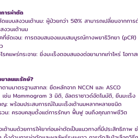
นการผ่าตัด
ตัดแบบสงวนเต้านม: ผู้ป่วยกว่า 50% สามารถเปลี่ยนจากการตัด
บสงวนเต้านม
ที่ชัดเจน: การตอบสนองแบบสมบูรณ์ทางพยาธิวิทยา (pCR) เป็น
าว
โรคแพร่กระจาย: ยิ่งมะเร็งตอบสนองต่อยามากเท่าไหร่ โอกา
าบาลนมะรักษ์?
ษาตามมาตรฐานสากล: ยึดหลักจาก NCCN และ ASCO
ย: เช่น Mammogram 3 มิติ, อัลตราซาวด์อัตโนมัติ, ยีนมะเร็
ยวชาญ: พร้อมประสบการณ์ในมะเร็งเต้านมหลากหลายชนิด
วม: ครอบคลุมตั้งแต่การรักษา ฟื้นฟู จนถึงคุณภาพชีวิต
เต้านมด้วยการให้ยาก่อนผ่าตัดเป็นแนวทางที่มีประสิทธิภาพ ช
 ทั้งด้านการผ่าตัดและผลลัพธ์ระยะยาว การตัดสินใจเลือกวิธีก