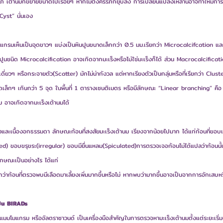
์ เต้านมก็ขยายขนาดไปเรื่อยๆ หากไม่ตั้งครรภ์ก็ยุบลง การเปลี่ยนแปลงเหล่านี้อาจทำให้มีก
“Cyst” นั่นเอง
มแกรมเห็นเป็นจุดขาวๆ แบ่งเป็นหินปูนขนาดเล็กกว่า 0.5 มม.เรียกว่า Microcalcifcation แ
ปูนชนิด Microcalcification อาจเกิดจากมะเร็งหรือไม่ใช่มะเร็งก็ได้ ส่วน Macrocalcificatio
ี่ยวๆ หรือกระจายตัว(Scatter) มักไม่น่ากังวล แต่หากเรียงตัวเป็นกลุ่มหรือที่เรียกว่า Clust
นจุดเล็กๆ เกินกว่า 5 จุด ในพื้นที่ 1 ตารางเซนติเมตร หรือมีลักษณะ “Linear branching” คื
อาจเกิดจากมะเร็งเต้านมได้
เร็งและเนื้องอกธรรมดา ลักษณะก้อนที่สงสัยมะเร็งเต้านม เรียงจากน้อยไปมาก ได้แก่ก้อนที่ขอบเ
) ขอบขรุขระ(irregular) ขอบมียื่นแหลม(Spiculated)การตรวจเจอก้อนไม่ได้แปลว่าก้อนนั้นจ
ลักษณะเป็นอย่างไร ได้แก่
ก้อนที่ตรวจพบมีเลือดมาเลี้ยงเพิ่มมากขึ้นหรือไม่ หากพบว่ามากขึ้นอาจเป็นจากการอักเสบหรื
็น BIRADs
มมโมแกรม หรืออัลตราซาวนด์ เป็นเครื่องมือสำคัญในการตรวจหามะเร็งเต้านมตั้งแต่ระยะเริ่ม