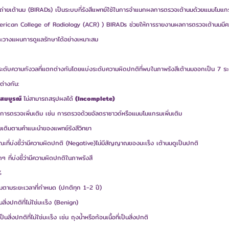
ถ่ายเต้านม (BIRADs) เป็นระบบที่รังสีแพทย์ใช้ในการจำแนกผลการตรวจเต้านมด้วยแมมโมแ
(American College of Radiology (ACR) ) BIRADs ช่วยให้การรายงานผลการตรวจเต้านมมีค
และวางแผนการดูแลรักษาได้อย่างเหมาะสม
ดับความกังวลที่แตกต่างกันโดยแบ่งระดับความผิดปกติที่พบในภาพรังสีเต้านมออกเป็น 7 ระ
่างกัน:
สมบูรณ์ 
ไม่สามารถสรุปผลได้
 (Incomplete)
ำการตรวจเพิ่มเติม เช่น การตรวจด้วยอัลตราซาวด์หรือแมมโมแกรมเพิ่มเติม
่มเติมตามคำแนะนำของแพทย์รังสีวิทยา
ษณะที่บ่งชี้ว่ามีความผิดปกติ (Negative)ไม่มีสัญญาณของมะเร็ง เต้านมดูเป็นปกติ
ๆ ที่บ่งชี้ว่ามีความผิดปกติในภาพรังสี
%
ตามระยะเวลาที่กำหนด (ปกติทุก 1-2 ปี)
สิ่งปกติที่ไม่ใช่มะเร็ง (Benign)
สิ่งปกติที่ไม่ใช่มะเร็ง เช่น ถุงน้ำหรือก้อนเนื้อที่เป็นสิ่งปกติ