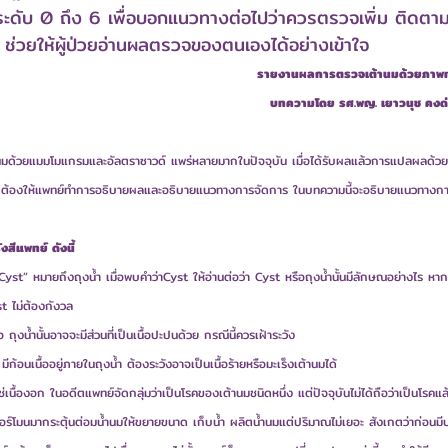
ระดับ 0 ถึง 6 เพื่อบอกแนวทางต่อไปว่าควรตรวจเพิ่ม ติดตาม หร
 ช่วยให้ผู้ป่วยอ่านผลตรวจของตนเองได้อย่างเข้าใจ
รายงานผลการตรวจเต้านมด้วยภาพ
บทความโดย รศ.พญ. เยาวนุช คงด่
านมด้วยแมมโมแกรมและอัลตราซาวด์ แพร่หลายมากในปัจจุบัน เมื่อได้รับผลแล้วการแปลผลด้ว
มาก ต้องให้แพทย์ทำการอธิบายผลและอธิบายแนวทางการจัดการ ในบทความนี้จะอธิบายแนวทางก
สีแพทย์ ดังนี้
“Cyst” หมายถึงถุงน้ำ เมื่อพบคำว่าCyst ให้อ่านต่อว่า Cyst หรือถุงน้ำนั้นมีลักษณอย่างไร หา
t ไม่ต้องกังวล
ุงน้ำนั้นอาจจะมีส่วนที่เป็นเนื้อปะปนด้วย กรณีนี้ควรเฝ้าระวัง
ก้อนเนื้ออยู่ภายในถุงน้ำ ต้องระวังอาจเป็นเนื้อร้ายหรือมะเร็งเต้านมได้
่ใช่เนื้องอก ในอดีตแพทย์จัดกลุ่มว่าเป็นโรคของเต้านมชนิดหนึ่ง แต่ปัจจุบันไม่ได้ถือว่าเป็นโร
งฮอร์โมนมากระตุ้นต่อมน้ำนมให้ขยายขนาด เก็บน้ำ ผลิตน้ำนมแต่ปริมาณไม่เยอะ สังเกตว่าก่อนมี