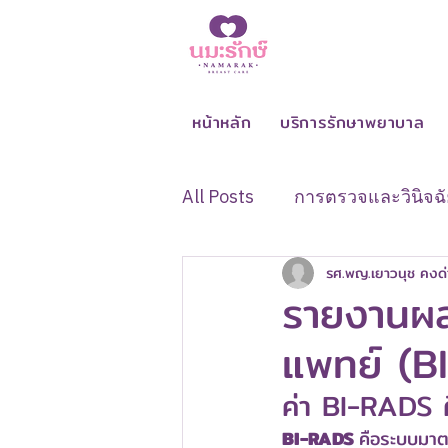
หน้าหลัก
บริการรักษาพยาบาล
All Posts
การตรวจและวินิจฉั
รศ.พญ.เยาวนุช คงด
อาการและสัญญาณผิดปกติขอ
รายงานผ
แพทย์ (B
การดูแลระหว่างและหลังรักษ
ค่า BI-RADS 
BI-RADS 
คือระบบมาต