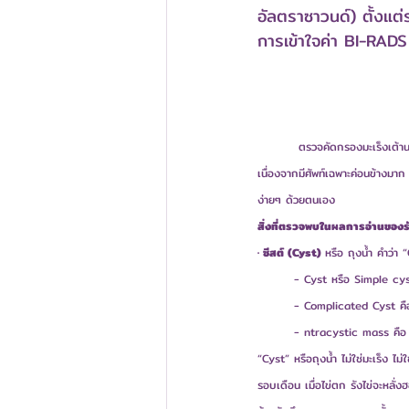
อัลตราซาวนด์) ตั้งแต่
การเข้าใจค่า BI-RADS
         ตรวจคัดกรองมะเร็งเต้
เนื่องจากมีศัพท์เฉพาะค่อนข้าง
ง่ายๆ ด้วยตนเอง
สิ่งที่ตรวจพบในผลการอ่านของรัง
· ซีสต์ (Cyst) 
หรือ ถุงน้ำ คำว่า 
	- Cyst หรือ Simple cys
	- Complicated Cyst คือ ถ
	- ntracystic mass คือ มี
“Cyst” หรือถุงน้ำ ไม่ใช่มะเร็ง ไม
รอบเดือน เมื่อไข่ตก รังไข่จะหลั่