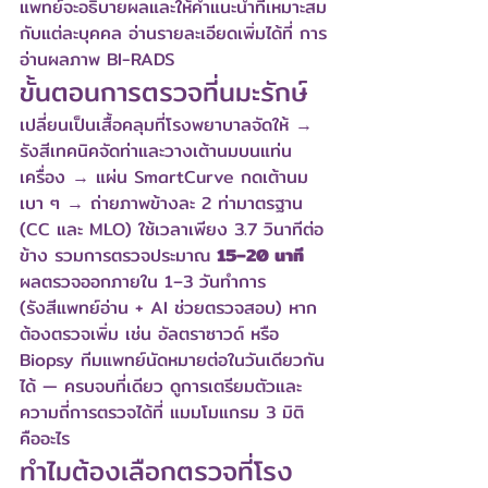
แพทย์จะอธิบายผลและให้คำแนะนำที่เหมาะสม
กับแต่ละบุคคล อ่านรายละเอียดเพิ่มได้ที่ 
การ
อ่านผลภาพ BI-RADS
ขั้นตอนการตรวจที่นมะรักษ์
เปลี่ยนเป็นเสื้อคลุมที่โรงพยาบาลจัดให้ → 
รังสีเทคนิคจัดท่าและวางเต้านมบนแท่น
เครื่อง → แผ่น SmartCurve กดเต้านม
เบา ๆ → ถ่ายภาพข้างละ 2 ท่ามาตรฐาน 
(CC และ MLO) ใช้เวลาเพียง 3.7 วินาทีต่อ
ข้าง รวมการตรวจประมาณ 
15–20 นาที
ผลตรวจออกภายใน 1–3 วันทำการ 
(รังสีแพทย์อ่าน + AI ช่วยตรวจสอบ) หาก
ต้องตรวจเพิ่ม เช่น อัลตราซาวด์ หรือ 
Biopsy ทีมแพทย์นัดหมายต่อในวันเดียวกัน
ได้ — ครบจบที่เดียว ดูการเตรียมตัวและ
ความถี่การตรวจได้ที่ 
แมมโมแกรม 3 มิติ 
คืออะไร
ทำไมต้องเลือกตรวจที่โรง