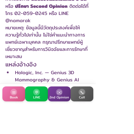
หรือ 
ปรึกษา Second Opinion
 ติดต่อได้ที่ 
โทร 02-059-0245 หรือ LINE 
@namarak
หมายเหตุ: ข้อมูลนี้มีวัตถุประสงค์เพื่อให้
ความรู้ทั่วไปเท่านั้น ไม่ใช่คำแนะนำทางการ
แพทย์เฉพาะบุคคล กรุณาปรึกษาแพทย์ผู้
เชี่ยวชาญสำหรับการวินิจฉัยและการรักษาที่
เหมาะสม
แหล่งอ้างอิง
Hologic, Inc. — Genius 3D 
Mammography & Genius AI 
Detection
📅
💬
✉️
📞
Friedewald SM, et al. JAMA 
Book
LINE
2nd Opinion
Call
2014;311(24):2499-2507 — 20–
65% (เฉลี่ย 41%) invasive 
cancer detection
Bahl M, et al. AJR Am J 
Roentgenol. 2025 — MGH 