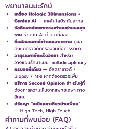
พยาบาลนมะรักษ์
เครื่อง Hologic 3Dimensions + 
Genius AI
 — เทคโนโลยีระดับสากล
รังสีแพทย์เฉพาะทางเต้านมอ่านผลทุก
ราย
 ร่วมกับ AI เป็นตาที่สอง
ทีมศัลยแพทย์เต้านมเฉพาะทาง
 ดูแล
ตั้งแต่ตรวจคัดกรองจนถึงการรักษา
อายุรแพทย์มะเร็งวิทยา
 สำหรับ
วางแผนรักษาแบบ multidisciplinary
ครบจบที่เดียว
 — อัลตราซาวด์ / 
Biopsy / MRI หากต้องตรวจเพิ่ม
บริการ Second Opinion
 สำหรับผู้ที่
ต้องการความเห็นจากแพทย์เฉพาะทาง
อีกคน
ปรัชญา “เหมือนมาเที่ยวบ้านเพื่อน”
— High Tech, High Touch
คำถามที่พบบ่อย (FAQ)
AI ตรวจแม่นยำกว่าแพทย์จริง