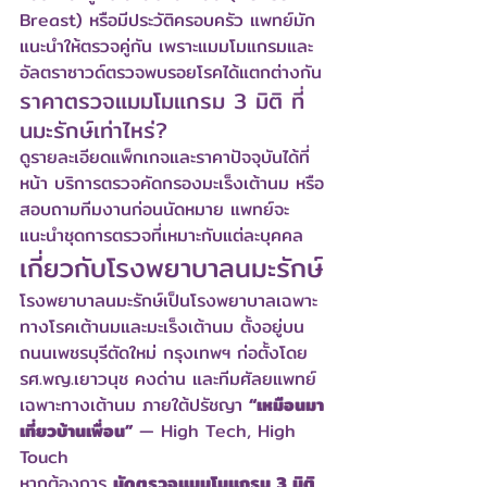
Breast) หรือมีประวัติครอบครัว แพทย์มัก
แนะนำให้ตรวจคู่กัน เพราะแมมโมแกรมและ
อัลตราซาวด์ตรวจพบรอยโรคได้แตกต่างกัน
ราคาตรวจแมมโมแกรม 3 มิติ ที่
นมะรักษ์เท่าไหร่?
ดูรายละเอียดแพ็กเกจและราคาปัจจุบันได้ที่
หน้า 
บริการตรวจคัดกรองมะเร็งเต้านม
 หรือ
สอบถามทีมงานก่อนนัดหมาย แพทย์จะ
แนะนำชุดการตรวจที่เหมาะกับแต่ละบุคคล
เกี่ยวกับโรงพยาบาลนมะรักษ์
โรงพยาบาลนมะรักษ์เป็นโรงพยาบาลเฉพาะ
ทางโรคเต้านมและมะเร็งเต้านม ตั้งอยู่บน
ถนนเพชรบุรีตัดใหม่ กรุงเทพฯ ก่อตั้งโดย 
รศ.พญ.เยาวนุช คงด่าน และทีม
ศัลยแพทย์
เฉพาะทางเต้านม
 ภายใต้ปรัชญา 
“เหมือนมา
เที่ยวบ้านเพื่อน”
 — High Tech, High 
Touch
หากต้องการ 
นัดตรวจแมมโมแกรม 3 มิติ