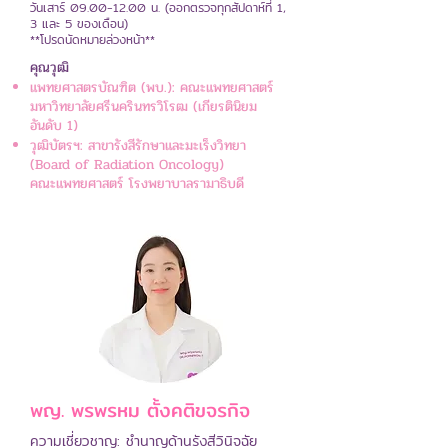
วันเสาร์
09.00-12.00
น. (ออกตรวจทุกสัปดาห์ที่ 1,
3 และ 5 ของเดือน)
**โปรดนัดหมายล่วงหน้า**
คุณวุฒิ
แพทยศาสตรบัณฑิต (พบ.): คณะแพทยศาสตร์
มหาวิทยาลัยศรีนครินทรวิโรฒ (เกียรตินิยม
อันดับ 1)
วุฒิบัตรฯ: สาขารังสีรักษาและมะเร็งวิทยา
(Board of Radiation Oncology)
คณะแพทยศาสตร์ โรงพยาบาลรามาธิบดี
พญ. พรพรหม ตั้งคติขจรกิจ
ความเชี่ยวชาญ: ชำนาญด้านรังสีวินิจฉัย