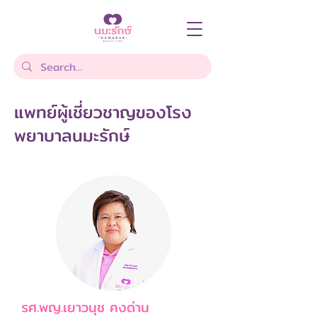
แพทย์ผู้เชี่ยวชาญของโรง
พยาบาลนมะรักษ์
รศ.พญ.เยาวนุช คงด่าน