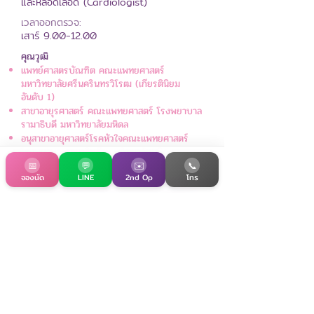
และหลอดเลือด (Cardiologist)
เวลาออกตรวจ:
เสาร์
9.00-12.00
คุณวุฒิ
แพทย์ศาสตรบัณฑิต คณะแพทยศาสตร์
มหาวิทยาลัยศรีนครินทรวิโรฒ (เกียรตินิยม
อันดับ 1)
สาขาอายุรศาสตร์ คณะแพทยศาสตร์ โรงพยาบาล
รามาธิบดี มหาวิทยาลัยมหิดล
​อนุสาขาอายุศาสตร์โรคหัวใจคณะแพทยศาสตร์
โรงพยาบาลรามาธิบดี มหาวิทยาลัยมหิดล
📅
💬
✉️
📞
จองนัด
LINE
2nd Op
โทร
นัดตรวจกับแพทย์ของเรา