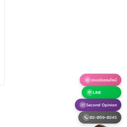
,
ch,
📅
จองนัดออนไลน์
💬
LINE
✉️
Second Opinion
📞
02-059-0245