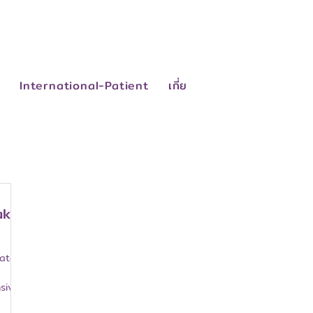
ย
International-Patient
เกี่ยวกับเรา
ติดต่อเรา
ak
cated
sive
ed