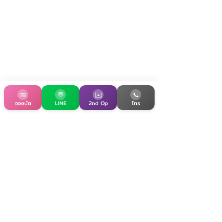
📅
💬
✉️
📞
จองนัด
LINE
2nd Op
โทร