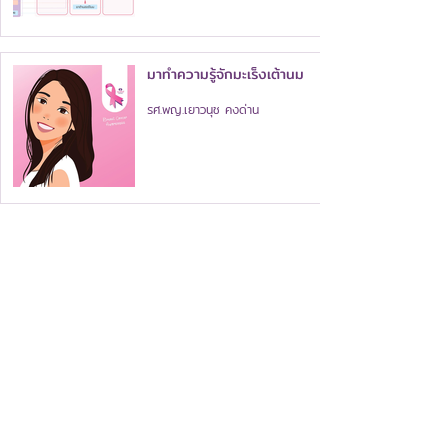
มาทำความรู้จักมะเร็งเต้านม
รศ.พญ.เยาวนุช คงด่าน