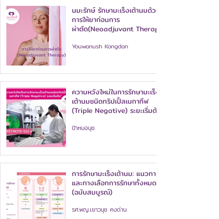
นมะรักษ์ รักษามะเร็งเต้านมด้วย
การให้ยาก่อนการ
ผ่าตัด(Neoadjuvant Therapy)
เพิ่มโอกาสหาย
Youwanush Kongdan
ความหวังใหม่ในการรักษามะเร็ง
เต้านมชนิดทริปเปิ้ลเนกาทีฟ
(Triple Negative) ระยะเริ่มต้น
ป้าหมอนุช
การรักษามะเร็งเต้านม: แนวทาง
และทางเลือกการรักษาทั้งหมด
(ฉบับสมบูรณ์)
รศ.พญ.เยาวนุช คงด่าน