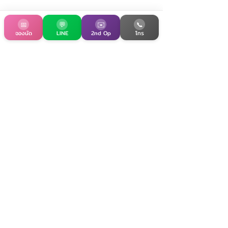
📅
💬
✉️
📞
จองนัด
LINE
2nd Op
โทร