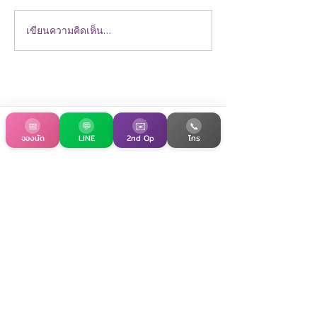
เนื้อเยื่อเต้านมออกเกือบทั้งหมด
หรือทั้งหมดตามแผนการรักษา ใช้
เขียนความคิดเห็น…
ผ่าตัดมะเร็งเต้านม:
ในการรักษามะเร็งเต้านมบาง
ที่ควรรู้ก่อนตัดสิน
กรณี เช่น ก้อนมีขนาดใหญ่เมื่อ
เทียบกับขนาดเต้านม มีรอยโรค
หล
📅
💬
✉️
📞
จองนัด
LINE
2nd Op
โทร