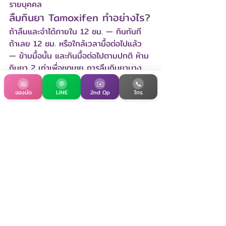
รายบุคคล
ลืมกินยา Tamoxifen ทำอย่างไร?
ถ้าลืมและจำได้ภายใน 12 ชม. — กินทันที 
ถ้าเลย 12 ชม. หรือใกล้เวลามื้อต่อไปแล้ว 
— ข้ามมื้อนั้น และกินมื้อต่อไปตามปกติ ห้าม
กินยา 2 เท่าเพื่อชดเชย การลืมกินยาบาง
ครั้งไม่ส่งผลต่อประสิทธิภาพการรักษาโดย
📅
💬
✉️
📞
รวม แต่ควรพยายามกินสม่ำเสมอ
จองนัด
LINE
2nd Op
โทร
Tamoxifen รักษามะเร็งเต้านม
หายขาดไหม?
Tamoxifen เป็นส่วนหนึ่งของการรักษา
มะเร็งเต้านม HR+ — ใช้ร่วมกับการผ่าตัด 
เคมีบำบัด การฉายแสง และตามด้วยการ
รักษาอย่างต่อเนื่อง 5-10 ปีเพื่อลดความ
เสี่ยงในการกลับเป็นซ้ำ — โดย 
Tamoxifen ลด recurrence ลงครึ่งหนึ่ง
และลด breast cancer mortality 30% 
— ผู้ป่วยส่วนใหญ่ที่ได้รับการรักษาครบถ้วน 