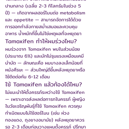
ปานกลาง (เฉลี่ย 2-3 กิโลกรัมในช่วง 5 
ปี) — เกิดจากผลฮอร์โมนต่อ metabolism 
และ appetite — สามารถจัดการได้ด้วย
การออกกำลังกายสม่ำเสมอและควบคุม
อาหาร น้ำหนักที่ขึ้นไม่ใช่เหตุผลที่จะหยุดยา
Tamoxifen ทำให้ผมร่วงไหม?
ผมร่วงจาก Tamoxifen พบในส่วนน้อย 
(ประมาณ 6%) และมักไม่รุนแรงเหมือนเคมี
บำบัด — ลักษณะคือ ผมบางลงเล็กน้อยที่
หนังศีรษะ — ส่วนใหญ่ดีขึ้นหลังหยุดยาหรือ
ใช้ติดต่อกัน 6-12 เดือน
ใช้ Tamoxifen แล้วท้องได้ไหม?
ไม่แนะนำให้ตั้งครรภ์ระหว่างใช้ Tamoxifen 
— เพราะอาจส่งผลต่อทารกในครรภ์ ผู้หญิง
ในวัยเจริญพันธุ์ที่ใช้ Tamoxifen ควรคุม
กำเนิดแบบไม่ใช้ฮอร์โมน (เช่น ห่วง
ทองแดง, ถุงยางอนามัย) หลังหยุดยาควร
รอ 2-3 เดือนก่อนวางแผนตั้งครรภ์ ปรึกษา